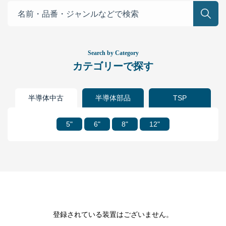
カテゴリーで探す
半導体中古
半導体部品
TSP
5"
6"
8"
12"
登録されている装置はございません。